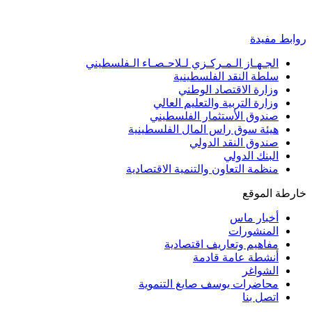
روابط مفيدة
الجـهـاز الـمـركـزي لـلاحـصـاء الـفلسطيني
سلطة النقد الفلسطينية
وزارة الاقتصاد الوطني
وزارة التربية والتعليم العالي
صندوق الأستثمار الفلسطيني
هيئة سوق راس المال الفلسطينية
صندوق النقد الدولي
البنك الدولي
منظمة التعاون والتنمية الاقتصادية
خارطة الموقع
أخبار ماس
المنشورات
مفاهيم وتعاريف اقتصادية
أنشطة عامة قادمة
الشواغر
محاضرات يوسف صايغ التنموية
اتصل بنا