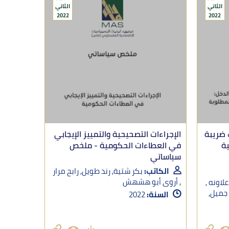
الثاني
الثاني
2022
2022
 ضريبة
الإجراءات التصحيحية والتمييز الإيجابي
ية
في العطاءات الحكومية - ملخص
سياساتي
الكاتب:
بكر شتية, رند طويل, رابح مرار
, أروى أبو هشهش
اونه ,
 جميل,
السنة:
2022