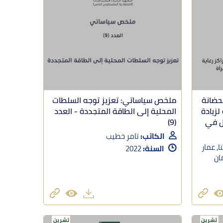
حضانة
ملخص سياساتي: تعزيز توجه السلطات
لزيادة
المحلية إلى الطاقة المتجددة - العدد
ل في
(9)
الكاتب:
تامر خطيب
ا, عمار
السنة:
2022
مان
تشرين
تشرين