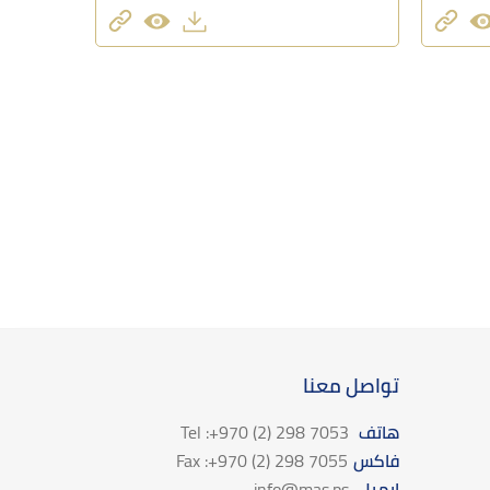
تواصل معنا
هاتف
Tel :+970 (2) 298 7053
فاكس
Fax :+970 (2) 298 7055
ايميل
info@mas.ps