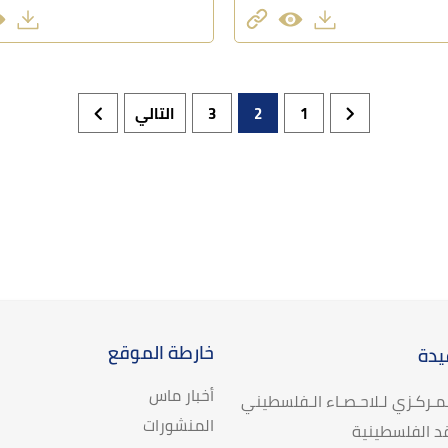
1
2
3
التالي
خارطة الموقع
يدة
أخبار ماس
لـمـركـزي لـلاحـصـاء الـفلسطيني
المنشورات
د الفلسطينية