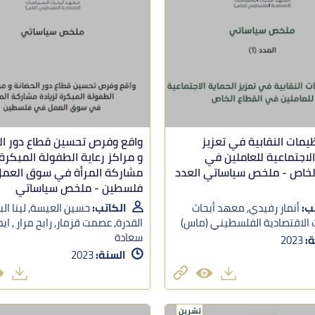
ظيمات النقابية في تعزيز
واقع وفرص تحسين قطاع دور ال
الاجتماعية للعاملين في
و مراكز رعاية الطفولة المبكرة 
الخاص - ملخص سياساتي العدد
مشاركة المرأة في سوق العم
فلسطين - ملخص سياساتي
ب:
أنمار رفيدي, معهد أبحاث
الكاتب:
حسين العيسة, لينا البن
 الاقتصادية الفلسطيني (ماس)
القدرة, عصمت قزمار, رابح مرار , اي
سعادة
ة:
2023
السنة:
2023
تشرين