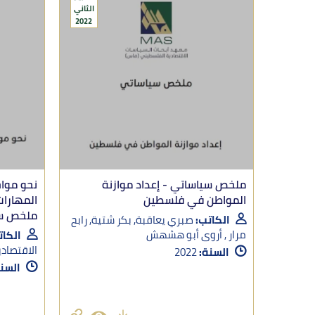
الثاني
2022
ملخص سياساتي - إعداد موازنة
نحو موا
المواطن في فلسطين
ملخص سيا
الكاتب:
صبري يعاقبة, بكر شتية, رابح
مرار , أروى أبو هشهش
الكات
الاقتصاد
السنة:
2022
السن