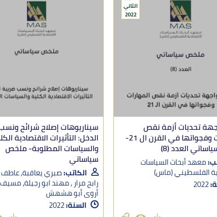
الثاني
2022
جهة تحديات أزمة نقص
سيناريوهات إصلاح شرائح ونسب
المهارات وفجواتها في القرن ال 21-
الدخل: التأثيرات الاقتصادية الكل
ساتي العدد (8)
والسياسات المطلوبة- ملخص
سياساتي
ب:
معهد أبحاث السياسات
ية الفلسطيني (ماس)
الكاتب:
صبري يعاقبة, عاطف عل
رابح مرار , مهند ابو رجيلة, مسيف
ة:
2022
أروى أبو هشهش
السنة:
2022