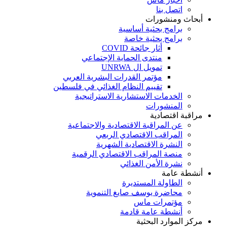
اتصل بنا
أبحاث ومنشورات
برامج بحثية أساسية
برامج بحثية خاصة
أثار جائحة COVID
منتدى الحماية الإجتماعي
تمويل ال UNRWA
مؤتمر القدرات البشرية العربي
تقييم النظام الغذائي في فلسطين
الخدمات الاستشارية الاستراتيجية
المنشورات
مراقبة اقتصادية
عن المراقبة الاقتصادية والاجتماعية
المراقب الاقتصادي الربعي
النشرة الاقتصادية الشهرية
منصة المراقب الاقتصادي الرقمية
نشرة الأمن الغذائي
أنشطة عامة
الطاولة المستديرة
محاضرة يوسف صايغ التنموية
مؤتمرات ماس
أنشطة عامة قادمة
مركز الموارد البحثية