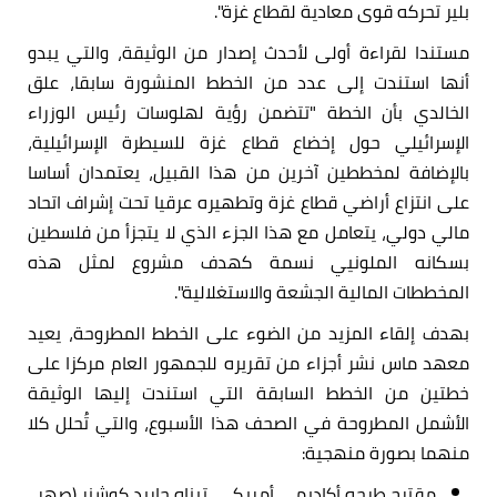
بلير تحركه قوى معادية لقطاع غزة".
مستندا لقراءة أولى لأحدث إصدار من الوثيقة، والتي يبدو
أنها استندت إلى عدد من الخطط المنشورة سابقا، علق
الخالدي بأن الخطة "تتضمن رؤية لهلوسات رئيس الوزراء
الإسرائيلي حول إخضاع قطاع غزة للسيطرة الإسرائيلية،
بالإضافة لمخططين آخرين من هذا القبيل، يعتمدان أساسا
على انتزاع أراضي قطاع غزة وتطهيره عرقيا تحت إشراف اتحاد
مالي دولي، يتعامل مع هذا الجزء الذي لا يتجزأ من فلسطين
بسكانه الملونيي نسمة كهدف مشروع لمثل هذه
المخططات المالية الجشعة والاستغلالية".
بهدف إلقاء المزيد من الضوء على الخطط المطروحة، يعيد
معهد ماس نشر أجزاء من تقريره للجمهور العام مركزا على
خطتين من الخطط السابقة التي استندت إليها الوثيقة
الأشمل المطروحة في الصحف هذا الأسبوع، والتي تُحلل كلا
منهما بصورة منهجية:
مقترح طرحه أكاديمي أمريكي، تبناه جاريد كوشنر (صهر