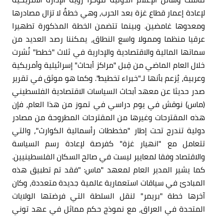
لإعادة إعمار قطاع غزة بعد الحرب، وهي خطةٌ لا تزال مصادرها
ومعدوها غامضين. وبينما تتضمن الخطة المذكورة تطهيرا
عرقيا منظما وممولا واسع النطاق، يمكننا رصد العديد من
سماتها المالية والاقتصادية والإدارية في ثلاث "خطط" نُشرت
خلال العام الماضي من قِبل "مراكز أبحاث" إسرائيلية وأمريكية
وعربية، يُزعم بأنها لـ"خبراء تخطيط". وكما هو موثق في تقرير
صدر حديثا عن معهد أبحاث السياسات الاقتصادية الفلسطيني
(ماس) نوقش في يوم دراسي في تموز من هذا العام، فإن
هذه المقترحات وغيرها من المقترحات المطروحة من مصادر
دولية تندرج تحت إطار "مخططات رأسمالية الكوارث"، والتي
تتعامل مع "انهيار غزة" كفرصة لإعادة رسم السياسة
والاقتصاد وفقا لمعايير ليست في صالح السكان الفلسطينيين.
كما يشير المدير العام لمعهد "ماس: "فقد تم تطبيق هذه
المبادئ في سياقات استعمارية عالمية جديدة متعددة، وكان
آخرها خطة "بريمر" لنقل السلطة التي فرضتها الولايات
المتحدة في العراق، مع نموذج حكم مماثل في عهد توني