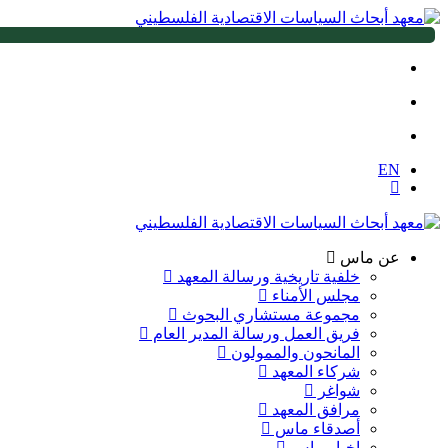
EN
عن ماس
خلفية تاريخية ورسالة المعهد
مجلس الأمناء
مجموعة مستشاري البحوث
فريق العمل ورسالة المدير العام
المانحون والممولون
شركاء المعهد
شواغر
مرافق المعهد
أصدقاء ماس
اخبار ماس