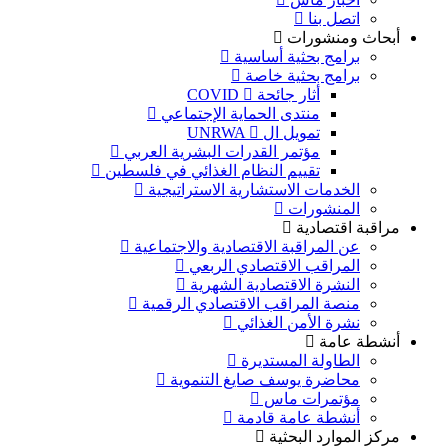
اتصل بنا
أبحاث ومنشورات
برامج بحثية أساسية
برامج بحثية خاصة
أثار جائحة COVID
منتدى الحماية الإجتماعي
تمويل ال UNRWA
مؤتمر القدرات البشرية العربي
تقييم النظام الغذائي في فلسطين
الخدمات الاستشارية الاستراتيجية
المنشورات
مراقبة اقتصادية
عن المراقبة الاقتصادية والاجتماعية
المراقب الاقتصادي الربعي
النشرة الاقتصادية الشهرية
منصة المراقب الاقتصادي الرقمية
نشرة الأمن الغذائي
أنشطة عامة
الطاولة المستديرة
محاضرة يوسف صايغ التنموية
مؤتمرات ماس
أنشطة عامة قادمة
مركز الموارد البحثية