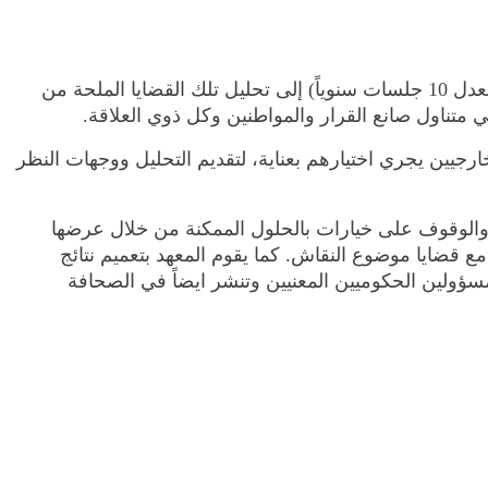
يعقد ماس سنويا سلسلة لقاءات طاولة مستديرة لمناقشة قضايا اقتصادية وتنموية ذات أولوية وطنية. تهدف هذه اللقاءات (بمعدل 10 جلسات سنوياً) إلى تحليل تلك القضايا الملحة من
متناول صانع القرار والمواطنين وكل ذوي العلاقة.
خارجيين يجري اختيارهم بعناية، لتقديم التحليل ووجهات النظر
ية والوقوف على خيارات بالحلول الممكنة من خلال عرضها
 قضايا موضوع النقاش. كما يقوم المعهد بتعميم نتائج
ؤولين الحكوميين المعنيين وتنشر ايضاً في الصحافة