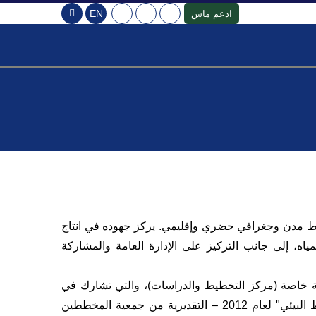
EN
ادعم ماس
برامج التدريب
آثار الاستيطان الإسرائيلي
المنشئات الاقتصادية العربية في الداخل
منصة المراقب الاقتصادي الرقمية
المنصة الرقمية للاستيطان الاسرائيلي
الأمن الغذائي (SEFSEC)
دراسات - الاستيطان الإسرائيلي: تكلفته الاقتصادية والاجتماعية وآثاره في الأراضي الفلسطينية المحتلة
المنصة الرقمية للاستيطان الاسرائيلي
المكتبة الالكترونية - تقييم الأثار الاقتصادية والسكانية للاستيطان
طط
مدن
وجغرافي حضري وإقليمي. يركز جهوده في انتاج
ياه، إلى جانب التركيز على الإدارة العامة والمشاركة
. وهو مدير شركة خاصة (مركز التخطيط والدراسات)، والتي تشارك في
التخطيط والإدارة الحضرية والاستراتيجية. حصل خمايسي على وسام "عزيز التخطيط البيئي" لعام 2012 – التقديرية من جمعية المخططين