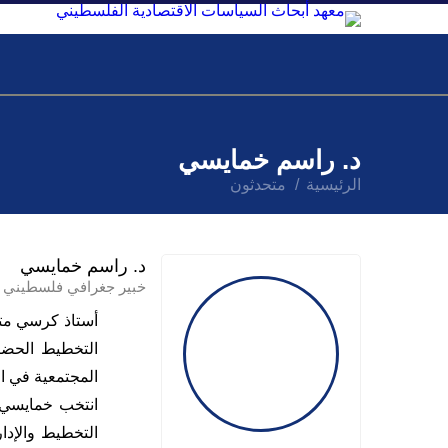
عن ماس
أبحاث ومنشورات
مراقبة ا
الخدمات الاستشارية الاستراتيجية
منصة المراقب الاقتصادي الر
عن المراقبة الاقتصا
د. راسم خمايسي
الرئيسية
متحدثون
د. راسم خمايسي
خبير جغرافي فلسطيني
أستاذ
كرسي
مت
التخطيط الحضري
المجتمعية في ال