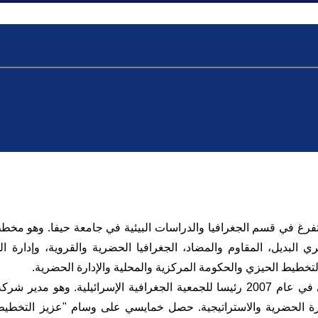
قتصادية
أنشطة عامة
مركز الموارد البحثية
قمية
دية والاجتماعية
تقييم النظام الغذائي في فلسطين
تمويل ال UNRWA
أثار جائحة COVID
فرغ في قسم الجغرافيا والدراسات البيئية في جامعة حيفا. وهو مخ
 البديل، المقاوم والمضاد، الجغرافيا الحضرية والقروية، وإدارة الم
تخطيط الحيزي والحكومة المركزية والمحلية والإدارة الحضرية.
انتخب خمايسي في عام 2007 رئيسا للجمعية الجغرافية الإسرائيلية