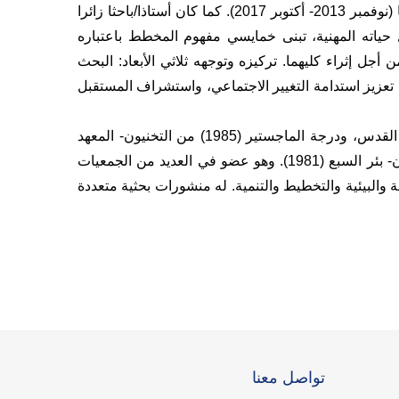
الإسرائيلية. شغل خمايسي أيضا منصب رئيس المركز اليهودي العربي في جامعة حيفا (نوفمبر 2013- أكتوبر 2017). كما كان أستاذا/باحثا زائرا
20) وجامعة برلين التقنية. طوال حياته المهنية، تبنى خمايسي مفهوم المخطط باعتباره
أجل إثراء كليهما. تركيزه وتوجهه ثلاثي الأبعاد: البحث
تعزيز استدامة التغيير الاجتماعي
،
واستشراف المستقبل
نال البروفيسور خمايسي درجة الدكتوراة في الجغرافيا (1993) من الجامعة العبرية- القدس، ودرجة الماجستير (1985) من التخنيون- المعهد
الإسرائيلي للتكنولوجيا- حيفا، ودرجة البكالوريوس في الجغرافيا من جامعة بن غوريون- بئر السبع (1981). وهو عضو في العديد من الجمعيات
والبيئية والتخطيط والتنمية
.
له منشورات بحثية متعددة
تواصل معنا