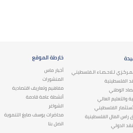
خارطة الموقع
يدة
أخبار ماس
لـمـركـزي لـلاحـصـاء الـفلسطيني
المنشورات
د الفلسطينية
مفاهيم وتعاريف اقتصادية
تصاد الوطني
أنشطة عامة قادمة
ية والتعليم العالي
الشواغر
ستثمار الفلسطيني
محاضرات يوسف صايغ التنموية
راس المال الفلسطينية
اتصل بنا
قد الدولي