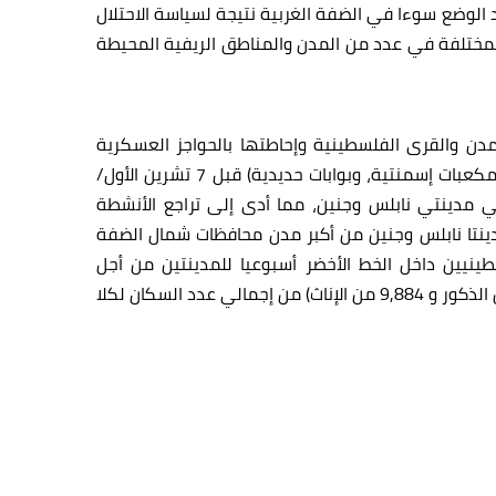
 غزة المنكوب، يزداد الوضع سوءا في الضفة الغربية نتيجة لسياسة الاحتلال
المختلفة في عدد من المدن والمناطق الريفية المحيطة
لمدن والقرى الفلسطينية وإحاطتها بالحواجز العسكرية
بمختلفة أنواعها وأشكالها، والتي ارتفع عددها من 567 حاجزا (منها 77 حاجزا رئيسيا و 490 حاجزا آخر تشمل سواتر ترابية، ومكعبات إسمنتية، وبوابات حديدية) قبل 7 تشرين الأول/
يات العسكرية خاصة في مدينتي نابلس وجنين، مما أدى إلى تراجع الأنشطة
مدينتا نابلس وجنين من أكبر مدن محافظات شمال الضفة
ينيين داخل الخط الأخضر أسبوعيا للمدينتين من أجل
التسوق والدراسة الجامعية. تضم المدينتان حوالي 14,395 منشأة عاملة، ويصل عدد العاملين فيهما نحو 45,005 ( 35,121 من الذكور و 9,884 من الإناث) من إجمالي عدد السكان لكلا