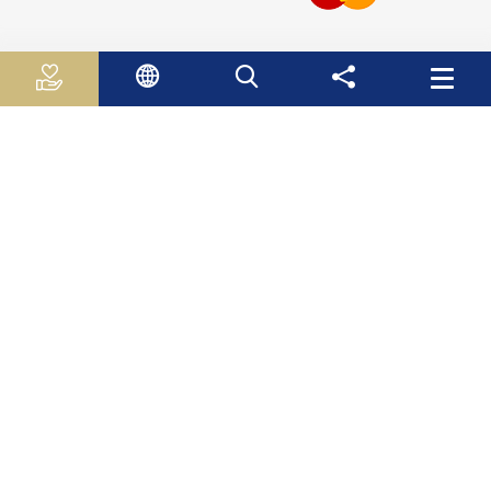
روابط مفيدة
الجـهـاز الـمـركـزي لـلاحـصـاء الـفلسطيني
سلطة النقد الفلسطينية
وزارة الاقتصاد الوطني
وزارة التربية والتعليم العالي
صندوق الأستثمار الفلسطيني
هيئة سوق راس المال الفلسطينية
صندوق النقد الدولي
البنك الدولي
منظمة التعاون والتنمية الاقتصادية
خارطة الموقع