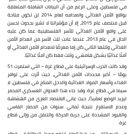
في فلسطين. وعلى الرغم من أن البيانات الشاملة المتعلقة
بواقع الأمن الغذائي وانعدامه لعام 2014 لن تكون متاحة
قبل منتصف عام 2015، إلا أن مؤشراتنا لا تشير بحدوث تحسن
على واقع الأمن الغذائي للأسر الفلسطينية عما كان عليه
الحال في عام 2013، عندما عانت ثلث الأسر من انعدام الأمن
الغذائي وثلثها الثاني كان إما معرضًا لانعدام الأمن الغذائي أو
آمنًا غذائيًا بشكل هامشي، وثلث فقط كان آمنًا غذائيًا.
وقد كانت الحرب الإسرائيلية على قطاع غزة – التي استمرت 51
يومًا – أكبر محددات الأمن الغذائي، حيث أثرت على توافر
الغذاء وأسعار المواد الغذائية والدخل المتاح في فلسطين، لا
سيما في قطاع غزة. وقد جاء هذا العدوان العسكري المدمر
ليزيد الوضع تعقيدًا، حيث عانى الاقتصاد الغزي من الهشاشة
وعدم الاستقرار نتيجة ثماني سنوات من الحصار القاسي
والقيود المشددة على حرية الحركة والتنقل من وإلى قطاع
غزة.
في الربع الثاني من هذا العام، ارتفع معدل البطالة في قطاع