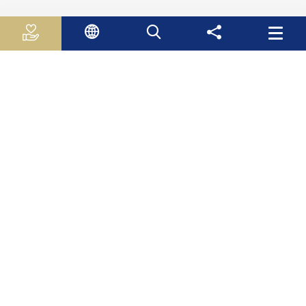
روابط مفيدة
الجـهـاز الـمـركـزي لـلاحـصـاء الـفلسطيني
سلطة النقد الفلسطينية
وزارة الاقتصاد الوطني
وزارة التربية والتعليم العالي
صندوق الأستثمار الفلسطيني
هيئة سوق راس المال الفلسطينية
صندوق النقد الدولي
البنك الدولي
منظمة التعاون والتنمية الاقتصادية
خارطة الموقع