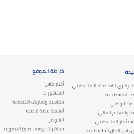
خارطة الموقع
يدة
أخبار ماس
لـمـركـزي لـلاحـصـاء الـفلسطيني
المنشورات
د الفلسطينية
مفاهيم وتعاريف اقتصادية
تصاد الوطني
أنشطة عامة قادمة
ية والتعليم العالي
الشواغر
ستثمار الفلسطيني
محاضرات يوسف صايغ التنموية
راس المال الفلسطينية