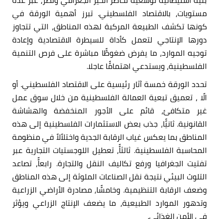
مستويات، بالاقتصاد الفلسطيني. تبرز أهمية الورقة في
كونها تكشف الطبيعة المركبة لهذه المناطق، التي تتجاوز
دورها الإنتاجي لتعمل كأداة للسيطرة الاقتصادية وإعادة
توجيه الموارد، ما يفرض ضغوطًًا مباشرة على فرص التنمية
الفلسطينية، ويستدعي اهتمامًًا عاجلا.
تحدد الورقة خمسة آثار رئيسية على الاقتصاد الفلسطيني. أو
الًا ، تعميق تبعية العمالة الفلسطينية من خلال سوق عمل
غير متكافئ، قائم على الأجور المنخفضة والهشاشة
القانونية. ثانيًًا، جذب بعض الاستثمارات الفلسطينية إلى هذه
المناطق بما يعكس غياب الرقابة الجدية واختلاًلاً في منظومة
المحاسبة الفلسطينية. ثالثاًً، تعطيل اللوجستيات التجارية عبر
تفتيت الجغرافيا ورفع تكاليف النقل والتجارة. رابعاًً، تصاعد
التلوث البيئي نتيجة نقل الصناعات الملوثة إلى هذه المناطق
وضعف الرقابة التنظيمية. وخامسًًا، مصادرة الأراضي الزراعية
وتدهور الموارد الطبيعية، ما يضعف الإنتاج الزراعي ويؤثر
في الأمن الغذائي.