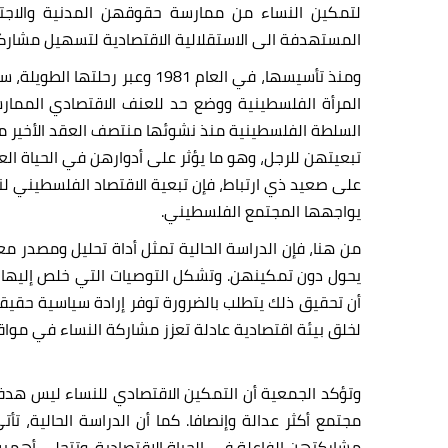
لتمكين النساء من ممارسة حقوقهن المدنية والاجتما
المستهدفة الى الاستقلالية الاقتصادية لتسهيل مشاركت
ومنذ تأسيسها، في العام 981
المرأة الفلسطينية ووضع حد للعنف الاقتصادي الممارس
السلطة الفلسطينية منذ نشوئها منتصف العقد الأخير من 
تبعيتهن للرجل، وهو ما يؤثر على أدوارهن في الحياة ال
على صعيد ذي ارتباط، فإن تبعية الاقتصاد الفلسطيني لنظ
يواجهها المجتمع الفلسطيني.
من هنا، فإن الدراسة الحالية تمثل أداة تحليل ومصدر
يحول دون تمكينهن. وتشكل التوصيات التي خلص إليها ف
أن تحقيق ذلك يتطلب بالضرورة توفر إرادة سياسية حقيق
لخلق بيئة اقتصادية عادلة تعزز مشاركة النساء في مواقع 
وتؤكد الجمعية أن التمكين الاقتصادي للنساء ليس هد
مجتمع أكثر عدالة وإنصافا. كما أن الدراسة الحالية، 
مشاركتهن الفاعلة في الحياة الاقتصادية. وتتجلى أهمية