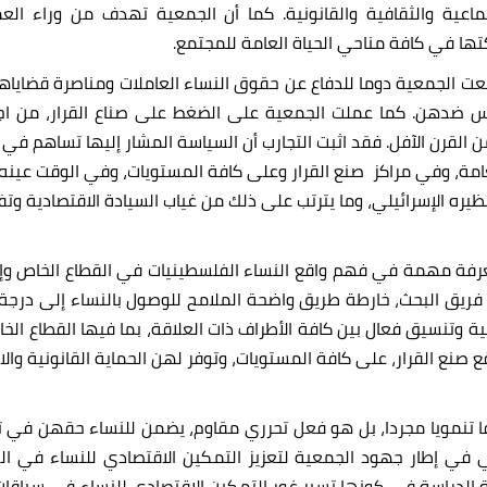
عية والثقافية والقانونية. كما أن الجمعية تهدف من وراء العم
ها في كافة مناحي الحياة العامة للمجتمع.
1 وعبر رحلتها الطويلة، سعت الجمعية دوما للدفاع عن حقوق النساء العاملات ومن
 ضدهن. كما عملت الجمعية على الضغط على صناع القرار، من اجل تغي
القرن الآفل. فقد اثبت التجارب أن السياسة المشار إليها تساهم في
عامة، وفي مراكز صنع القرار وعلى كافة المستويات، وفي الوقت عينه،
يره الإسرائيلي، وما يترتب على ذلك من غياب السيادة الاقتصادية وتفش
 معرفة مهمة في فهم واقع النساء الفلسطينيات في القطاع الخاص وإ
ريق البحث، خارطة طريق واضحة الملامح للوصول بالنساء إلى درجة م
ية وتنسيق فعال بين كافة الأطراف ذات العلاقة، بما فيها القطاع
صنع القرار، على كافة المستويات، وتوفر لهن الحماية القانونية والا
فا تنمويا مجردا، بل هو فعل تحرري مقاوم، يضمن للنساء حقهن في 
تأتي في إطار جهود الجمعية لتعزيز التمكين الاقتصادي للنساء في ا
 الدراسة في كونها تسبر غور التمكين الاقتصادي للنساء في سياقات ح