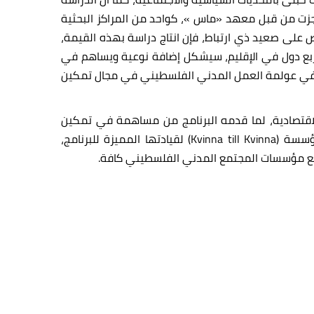
نجزت من قبل معهد «ماس »، كواحد من المراكز البحثية
 على صعيد ذي ارتباط، فإن انتاج دراسة بهذه القيمة،
بل الحكومة الهولندية وينفذ في أربع دول في الإقليم، سيشكل إضافة نوعية ويساهم في
همة في عولمة العمل المدني الفلسطيني في مجال تمكين
لاقتصادية، لما قدمه البرنامج من مساهمة في تمكين
النساء الفلسطينيات اقتصاديا وإظهار قضاياهن على المستوى المحلي، الإقليمي، الدولي. كما تقدم الجمعية شكرها لمؤسسة (Kvinna till Kvinna) لقيادتها المميزة للبرنامج،
 مع مؤسسات المجتمع المدني الفلسطيني كافة.