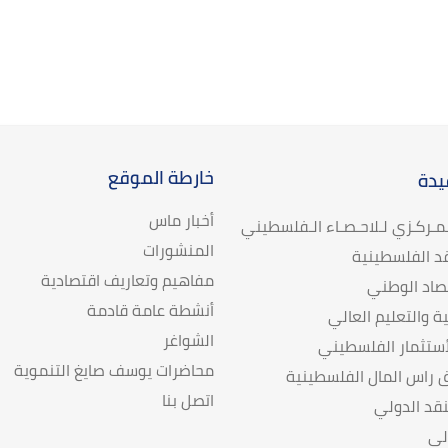
خارطة الموقع
يدة
أخبار ماس
لـمـركـزي لـلاحـصـاء الـفلسطيني
المنشورات
د الفلسطينية
مفاهيم وتعاريف اقتصادية
تصاد الوطني
أنشطة عامة قادمة
ية والتعليم العالي
الشواغر
ستثمار الفلسطيني
محاضرات يوسف صايغ التنموية
راس المال الفلسطينية
اتصل بنا
قد الدولي
لي