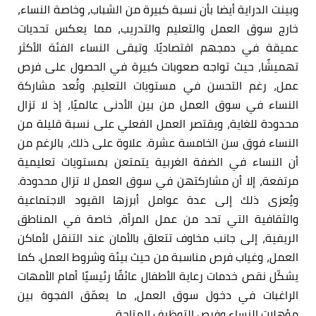
وبينت الدراية أيضا بأن نسبة كبيرة من الشباب، وخاصة النساء،
خارج سوق العمل والتعليم والتدريب، مما يعكس تحديات
عميقة في دمجهم اقتصاديًا. وتبقى النساء الفئة الأكثر
تهميشًا، حيث تواجه صعوبات كبيرة في الحصول على فرص
عمل، رغم التحسن في مستويات التعليم. وتُعد مشاركة
النساء في سوق العمل من بين الأدنى عالميًا، إذ لا تزال
محدودة للغاية، ويقتصر العمل الفعلي على نسبة قليلة من
النساء فوق سن الخامسة عشرة. علاوة على ذلك، بالرغم من
أن النساء في الضفة الغربية يتمتعن بمستويات تعليمية
مرتفعة، إلا أن مشاركتهن في سوق العمل لا تزال محدودة.
ويُعزى ذلك إلى عدة عوامل أبرزها القيود الاجتماعية
والثقافية التي تحد من عمل المرأة، خاصة في المناطق
الريفية، إلى جانب مخاوف تتعلق بالأمان عند التنقل لأماكن
العمل، وغياب فرص مناسبة من حيث بيئة وشروط العمل. كما
يشكّل نقص خدمات رعاية الأطفال عائقًا رئيسيًا أمام الأمهات
الراغبات في دخول سوق العمل، ما يعمّق الفجوة بين
مؤهلات النساء وفرص التوظيف المتاحة.