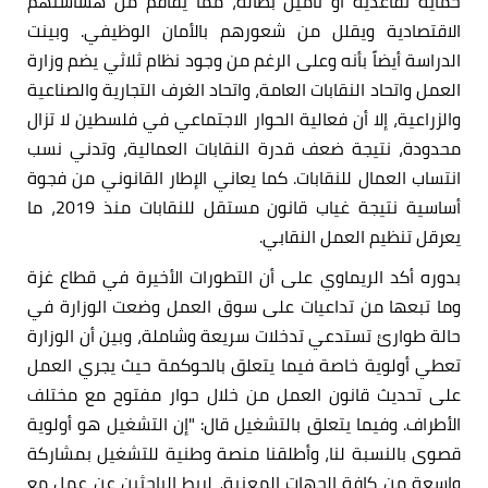
حماية تقاعدية أو تأمين بطالة، مما يفاقم من هشاشتهم
الاقتصادية ويقلل من شعورهم بالأمان الوظيفي. وبينت
الدراسة أيضاً بأنه وعلى الرغم من وجود نظام ثلاثي يضم وزارة
العمل واتحاد النقابات العامة، واتحاد الغرف التجارية والصناعية
والزراعية، إلا أن فعالية الحوار الاجتماعي في فلسطين لا تزال
محدودة، نتيجة ضعف قدرة النقابات العمالية، وتدني نسب
انتساب العمال للنقابات. كما يعاني الإطار القانوني من فجوة
أساسية نتيجة غياب قانون مستقل للنقابات منذ 2019، ما
يعرقل تنظيم العمل النقابي.
بدوره أكد الريماوي على أن التطورات الأخيرة في قطاع غزة
وما تبعها من تداعيات على سوق العمل وضعت الوزارة في
حالة طوارئ تستدعي تدخلات سريعة وشاملة، وبين أن الوزارة
تعطي أولوية خاصة فيما يتعلق بالحوكمة حيث يجري العمل
على تحديث قانون العمل من خلال حوار مفتوح مع مختلف
الأطراف. وفيما يتعلق بالتشغيل قال: "إن التشغيل هو أولوية
قصوى بالنسبة لنا، وأطلقنا منصة وطنية للتشغيل بمشاركة
واسعة من كافة الجهات المعنية، لربط الباحثين عن عمل مع