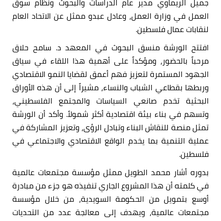
جميل الريماوي مدير عام الدراسات والبحوث ونظام سوق
العمل في وزارة العمل، وعادل عبدو ممثل عن الاتحاد العام
لنقابات عمال فلسطين.
افتتح الورشة منسق البحوث في المعهد د. سامح حلاق
مرحباً بالحضور، ومؤكداً على أهمية هذا اللقاء في سياق
الجهود المستمرة لتعزيز فهم أعمق لقضايا النمو الاقتصادي
وربطها بقطاعي الشباب والنساء، مشيراً إلى أن هذه الأوراق
البحثية تخدم صانعي السياسات والمجتمع الفلسطيني،
وتسهم في بناء بيئة اقتصادية أكثر شمولاً. وأكد أن الورشة
تمثل منصة للنقاش البناء وتبادل الرؤى، وتعزيز المشاركة في
عملية التنمية بما يخدم الواقع الاقتصادي والاجتماعي في
فلسطين.
بدوره أشار محمد الطويل ممثل مؤسسة مجتمعات عالمية
في كلمته أن هذا المشروع الجاري تنفيذه هو جزء من مبادرة
أوسع بتمويل من الحكومة السويدية، من خلال مؤسسة
مجتمعات عالمية، ويهدف إلى معالجة عدد من التحديات