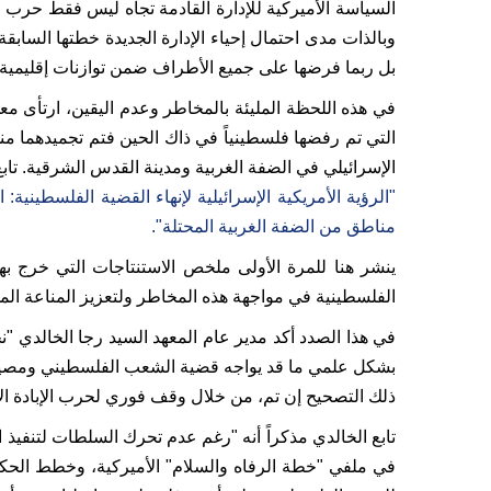
السياسة الأميركية للإدارة القادمة تجاه ليس فقط حرب ال
وبالذات مدى احتمال إحياء الإدارة الجديدة خطتها الساب
بل ربما فرضها على جميع الأطراف ضمن توازنات إقليمية 
في هذه اللحظة المليئة بالمخاطر وعدم اليقين، ارتأى معه
الإسرائيلي في الضفة الغربية ومدينة القدس الشرقية. تابع ا
"الرؤية الأمريكية الإسرائيلية لإنهاء القضية الفلسطينية: ال
مناطق من الضفة الغربية المحتلة".
الفلسطينية في مواجهة هذه المخاطر ولتعزيز المناعة المجت
في هذا الصدد أكد مدير عام المعهد السيد رجا الخالدي "نج
بشكل علمي ما قد يواجه قضية الشعب الفلسطيني ومصيره ا
ذلك التصحيح إن تم، من خلال وقف فوري لحرب الإبادة الإس
تابع الخالدي مذكراً أنه "رغم عدم تحرك السلطات لتنفيذ