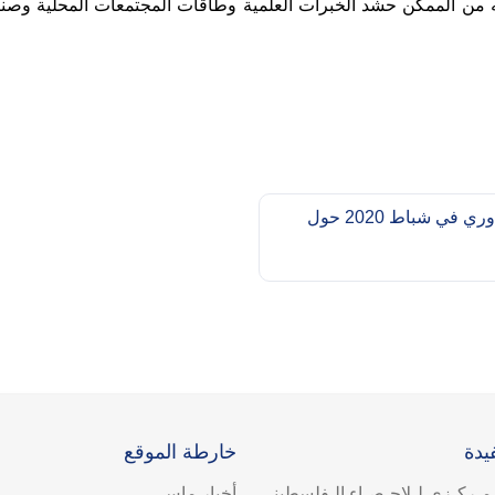
ه من الممكن حشد الخبرات العلمية وطاقات المجتمعات المحلية وصن
ملخص الاستنتاجات والتوصيات من لقاء تشاوري في شباط 2020 حول
يدة
خارطة الموقع
لـمـركـزي لـلاحـصـاء الـفلسطيني
أخبار ماس