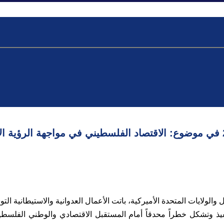
قتصادية
أنشطة عامة
مركز الموارد البحثية
قمية
دية والاجتماعية
تقييم النظام الغذائي في فلسطين
تمويل ال UNRWA
أثار جائحة COVID
ماس ينشر مذكرة سياسات أعدت عام 2020 في موضوع: الاقتصاد الفلسطيني في مواجهة
الولايات المتحدة الأميركية، باتت الأعمال العدوانية والاستيطانية ا
 وتشكل خطراً محدقاً أمام المستقبل الاقتصادي والوطني الفلسطي