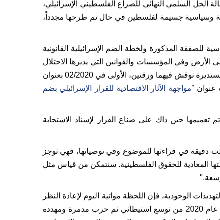
ألة الحل السلمي النهائي للصراع الفلسطيني الإسرائيلي،
كانية وسياسية جسيمة لفلسطين في حال تم طرحها مجدداً،
سية للصفقة المذكورة ولخطة الضم الإسرائيلية القانونية
ماري من خلق وقائع جديدة على الأرض وفي المؤسسات والقوانين التي يديرها الاحتلال
 فيهما ورقتين، الأولى في 02/2020 بعنوان
"مواجهة الآثار الاقتصادية للقرار الإسرائيلي بضم
 العام 2020 من خلال حوار مع نخبة من الخبراء، تم تعميمها حين ذاك على صناع القرار لإسناد الاستجابة
 زالت دقيقة في قراءتها للموضوع وفي توصياتها، فهي توجز
تها المعادية للحقوق الفلسطينية. سنتمكن من قياس مثل
سعة."
يدات الوجودية، فإن اللحظة مواتية اليوم لإعادة النظر
في ملفي "خطة الرفاه والسلام" الأميركية، وخطط الحكومة الإسرائيلية لمواصلة الضم الزاحف الفعلي. رغم كل ما حصل منذ عام 2020 من توسع استيطاني ثم حرب مدمرة ومهددة