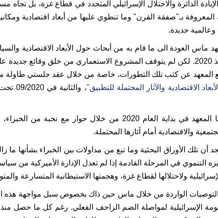
إبادة الدائرة والاحتلال الإسرائيلي المتجدد في قطاع غزة، بل تجاه مس
قة المعروفة بـ"صفقة القرن" وما تنطوي عليها من أبعاد اقتصادية وم
وعالمية جديدة.
د ماس العودة الى ما قام به من أبحاث حول الأبعاد الاقتصادية والسيا
التي تم رفضها فلسطينياً في ذاك الحين فتم تجميدهما منذ 2020. لكن لم يتوقف المشروع الاستع
لمعهد عن كثب تلك التطورات، خاصة من خلال عقد جلستي طاولة مستديرة نوقش
أبعاد الاقتصادية والآثار المحتملة للتطبيق"
، والثانية في 09/2020 تحت عنوان
ينشر هنا للمرة الأولى ملخص الاستنتاجات التي خرج بها المعهد في بداية
معية والاقتصادية أمام آثارها المحتملة.
د أن تلك الأوراق البحثية وما تبع من مداولات بين الخبراء بشأنها ما
لتنموي في المرحلة القادمة إذا لم تعدل الإدارة الأميركية من سياس
رائيلية ولاحتلالها لقطاع غزة، وهجمتها الاستيطانية المتسارعة والمتو
 التوصيات الواردة من خلال ماس حين ذاك بخصوص سبل مواجهة هذه التهد