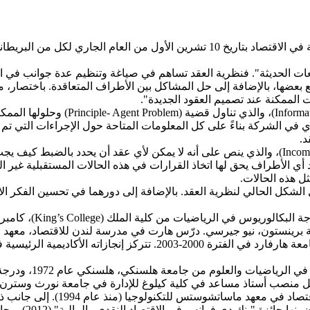
أعلنت الأكاديمية الملكية السويدية للعلوم عن منح جائزة نوبل التذكارية في الاقتصاد ب
عات الحديثة". فنظرية العقد تساهم في صياغة وتنظيم عدة جوانب في ال
 بعضها، بالإضافة إلى حل المشاكل بين الأطراف المتعاقدة. باختصار،
الممكنة عند تصميم العقود الجديدة".
 الأمثل الذي يعوض (Agent) أو المدير التنفيذي في الشركة بناءً على كل المعلومات المتاحة 
د.
أما مساهمة هارت بنظرية العقد فتوّجت من خلال مبدأ (Incomplete Contract)، والذي ينص على أنه لا
دد أي الأطراف يحق لها اتخاذ القرارات في هذه الحالات المستقبلية غير 
ل هذه الحالات.
كل الحالي لنظرية العقد. بالإضافة إلى دورهما في تحسين الفكر الا
 كوفنتري، والدكتوراه في الاقتصاد عام 1974 من جامعة برينستون، نيو جيرسي. درّس هارت في مد
جامعة هارفارد (منذ عام 1993)، حيث كان رئيس قسم الاقتصاد في جامعة ها