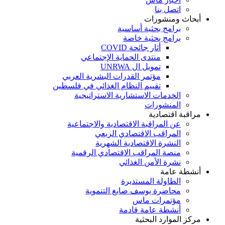
اتصل بنا
أبحاث ومنشورات
برامج بحثية أساسية
برامج بحثية خاصة
أثار جائحة COVID
منتدى الحماية الإجتماعي
تمويل ال UNRWA
مؤتمر القدرات البشرية العربي
تقييم النظام الغذائي في فلسطين
الخدمات الاستشارية الاستراتيجية
المنشورات
مراقبة اقتصادية
عن المراقبة الاقتصادية والاجتماعية
المراقب الاقتصادي الربعي
النشرة الاقتصادية الشهرية
منصة المراقب الاقتصادي الرقمية
نشرة الأمن الغذائي
أنشطة عامة
الطاولة المستديرة
محاضرة يوسف صايغ التنموية
مؤتمرات ماس
أنشطة عامة قادمة
مركز الموارد البحثية