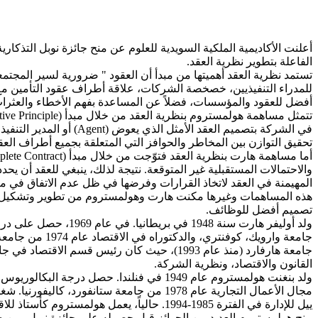
الفاعلة بتطوير نظرية العقد.
تستمد نظرية العقد أهميتها من مبدأ أن العقود " ضرورية لسير المجتم
للمدراء التنفيذيين، خصخصة الشركات، علاقة أطراف عقود التأمين مع
أفضل للعقود والمؤسسات، فضلاً عن المساعدة بفهم الأخطاء والعثرات 
في الشركة بتصميم العقد
تحقيق التوازن بين المخاطر والحوافز التي المتعلقة بجميع أطراف العق
والاحتمالات المستقبلية غير المتوقعة. نتيجة لذلك، ينبغي للعقد أن يح
المهيمنة في العقد لاتخاذ القرارات وفرضها في ظل عدم الاتفاق في مث
هذه المساهمات وغيرها مكنت هارت وهولمستروم من تطوير وتشكيل الش
تصميم أفضل للوظائف.
جامعة وارويك،
القانون والاقتصاد، ونظرية الشركة.
ييل للإدارة في الفترة 1985-1994. حالياً، يعمل هولمستروم كأستاذ للاقتصاد في معهد ماساتشوستس للتكنولوجيا (منذ عام 1994). إلى جانب ذلك، كان عضواً في مجلس إدارة شركة نوكيا في الفترة 1999-2012.