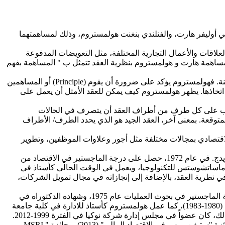
تاريخ 10 تشرين الأول من العام الجاري لكل من البريطاني أوليفر هارت، والفنلندي بنغنت هولمستروم، وذلك لمساهمتهما
علاقات والأعمال التجارية المختلفة، مثل التعويضات المدفوعة
 مساهمة هارت و هولمستروم بنظرية العقد تتمثل ب " المساهمة بفهم
تتمثل مساهمة هولمستروم بنظرية العقد من خلال مبدأ (Informative Principle)، والذي تناول قضية (Principle- Agent Problem) وحلولها الممكنة. فهولمستروم يؤكد على ضرورة أن يقوم (Principle) أو المساهمين
حول الإجراءات التي تم اتخاذها. يظهر هولمستروم كيف يمكن للعقد الأمثل أن يعمل على
 يمكن لأي عقد أن يحدد بالضبط كيف يجب على كل طرف من أطراف العقد أن يتصرف في الحالات
المتوقعة. بمعنى آخر، العقد الجيد هو الذي يحدد الطرف/ الأطراف
قتصادي بمجالات مختلفة مثل أجور وعلاوات الموظفين، وتطوير
ولد أوليفر هارت سنة 1948 في بريطانيا. في عام 1969، حصل على درجة البكالوريوس في الرياضيات من كلية الملك (King’s College)، كامبريدج. في عام 1972، حصل على درجة الماجستير في الاقتصاد من
رسة لندن للاقتصاد، معهد ماساتشوستس للتكنولوجيا، ويعمل في الوقت الحالي كأستاذ في
رفارد في الفترة 2000-2003. تتركز إنجازاته الأكاديمية الرئيسية في نظرية العقد، بالإضافة إلى إنجازاته في مجال تمويل الشركات،
ولد بنغنت هولمستروم عام 1949 في فنلندا. حصل درجة البكالوريوس في الرياضيات والعلوم من جامعة هلسنكي، هلسنكي عام 1972، ودرجة الماجستير في بحوث العمليات عام 1975، وشهادة الدكتوراه في
مجال الأعمال التجارية عام 1978 من جامعة ستانفورد، كاليفورنيا. شغل منصب أستاذ مساعد في كلية كيلوغ للإدارة في جامعة نورث وسترن (1980-1983)، كما عمل هولمستروم كأستاذ للادارة في كلية جامعة
منح هولمستروم العديد من الجوائز قبل حصوله على جائزة نوبل، من ضمنها جائزة "بنك دي فرانس في الاقتصاد النقدي والمالية" (2012)، وجائزة "ستيفن روس في الاقتصاد المالي" (2013)، وجائزة " MSRI