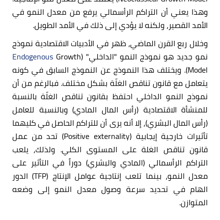
وهذا يعني أن التراكم الرأسمالي يرفع من معدل النمو في
الأمد القصير، ولكنه لا يؤدي إلى ذلك في الأمد الطويل.
وخلال ربع القرن الماضي، ظهر في الأدبيات الاقتصادية نموذج
نمو جديد هو نموذج النمو "الداخلي" (
Growth
Endogenous
Model). ويختلف هذا النموذج عن النموذج السابق في كونه
يتعامل مع قانون تناقص الغلّة بشكل مختلف. فبالرغم من أن
نموذج النمو الداخلي احتفظ بقانون تناقص الغلّة بالنسبة
للمنشأة الاقتصادية (رأس المال المادي) وبالنسبة للعامل
(رأس المال البشري)، إلا أنه يرى أن للتراكم الحاصل في كليهما
تأثيرات خارجية إيجابية (Positive externality) تحد من عمل
قانون تناقص الغلة على المستوى الكلي. ولذلك، يلعب
التراكم الرأسمالي (المادي والبشري) دوراً في التأثير على
معدل النمو، بينما تلعب إنتاجية عوامل الإنتاج (TFP) الدور
الهام في تحديد سرعة وصول معدل النمو إلى وضعه
المتوازن.