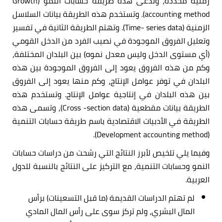
زمنية محددة، وتدعى هذه طريقة حسابات النمو (Growth
accounting method). وتستخدم هذه الطريقة بيانات السلاسل
الزمنية (Time- series data). وتهتم الطريقة الثانية في تفسير
وتعليل الفروق الموجودة في نصيب الفرد من الدخل القومي
(أي مستوى الدخل وليس معدل نموه) بين البلدان المختلفة،
وكم من هذه الفروق يعود إلى الفروق الموجودة بين هذه
البلدان في توفر عوامل الإنتاج، وكم منها يعود إلى الفروق
بين هذه البلدان في إنتاجية عوامل الإنتاج. وتستخدم هذه
الطريقة بيانات مقطعية (Cross -section data)، وتسمى هذه
الطريقة في الأدبيات الاقتصادية باسم طريقة حسابات التنمية
(Development accounting method).
وفيما يلي تلخيص لأبرز النتائج التي رشحت من دراسات حسابات
النمو وحسابات التنمية، مع التركيز على النتائج بالنسبة للدول
العربية.
لم تهتم الدراسات القديمة (ما قبل التسعينات) برأس
المال البشري، ولم تركز سوى على رأس المال المادي