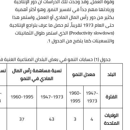
وقوة العمل، وقد وجدت تلك الدراسات أن دور الإنتاجية
وزيادتها مهم جداً في تفسير النمو، وهو أكثر أهمية
بكثير من دور رأس المال المادي أو العمل، واستمر هذا
حتى العام 1973 تقريباً، ثم حصل ما عرف بتراجع الإنتاجية
(
) الذي استمر طوال الثمانينات
Productivity slowdown
والتسعينات كما يتضح من الجدول 1.
جدول (1) حسابات النمو في بعض البلدان الصناعية الغنية في فترتي (1947-1973) و (1960-1995)
نسبة مساهمة رأس المال
نسب
البلد
معدل النمو
المادي في النمو
-
1960-
1947-
الفترة
1947-1973
1960-1995
3
1995
1973
الولايات
37
43
3
4
المتحدة