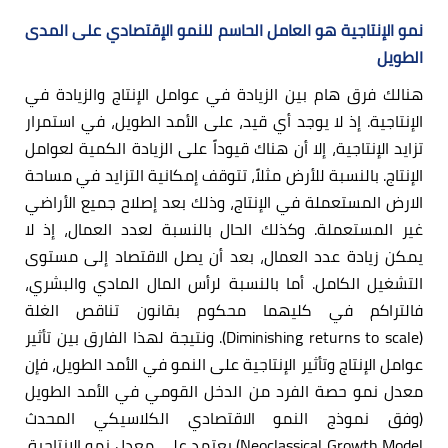
نمو الإنتاجية هو العامل الحاسم للنمو الإقتصادي على المدى
الطويل
هنالك فرق هام بين الزيادة في عوامل الإنتاج والزيادة في
الإنتاجية. إذ لا يوجد أي قيد، على الأمد الطويل، في استمرار
تزايد الإنتاجية، إلا أن هناك قيوداً على الزيادة الكمية لعوامل
الإنتاج. بالنسبة للأرض مثلاً، تتوقف إمكانية التزايد في مساحة
الارض المستعملة في الإنتاج، وذلك بعد إصلاح جميع الأراضي
غير المستعملة. وكذلك الحال بالنسبة لعدد العمال، إذ لا
يمكن زيادة عدد العمال، بعد أن يصل الاقتصاد إلى مستوى
التشغيل الكامل. أما بالنسبة لرأس المال المادي والبشري،
فالتراكم في كليهما محكوم بقانون تناقص الغلة
(Diminishing returns to scale). ونتيجة لهذا الفارق بين تأثير
عوامل الإنتاج وتأثير الإنتاجية على النمو في الأمد الطويل، فإن
معدل نمو حصة الفرد من الدخل القومي في الأمد الطويل
(وفق نموذج النمو الاقتصادي الكلاسيكي المحدث
Neoclassical Growth Model) يعتمد على معدل نمو الإنتاجية.